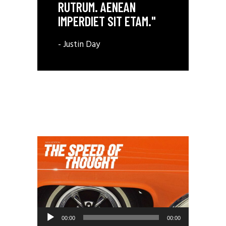
RUTRUM. AENEAN
IMPERDIET SIT ETAM."
- Justin Day
Odtwarzacz
00:00
00:00
plików