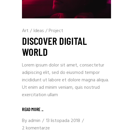
Art
/
Ideas
/
Project
DISCOVER DIGITAL
WORLD
Lorem ipsum dolor sit amet, consectetur
adipiscing elit, sed do eiusmod tempor
incididunt ut labore et dolore magna aliqua.
Ut enim ad minim veniam, quis nostrud
exercitation ullam
READ MORE
_
By
admin
13 listopada 2018
2 komentarze