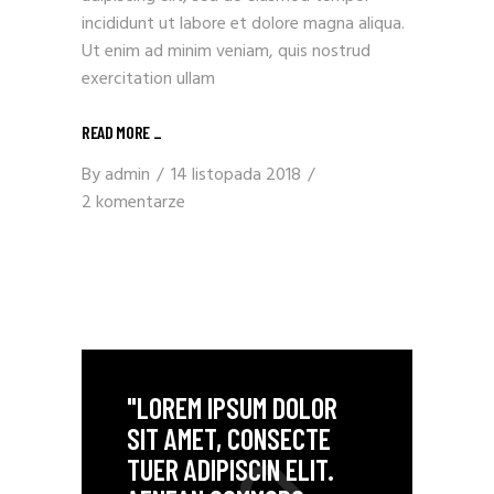
incididunt ut labore et dolore magna aliqua.
Ut enim ad minim veniam, quis nostrud
exercitation ullam
READ MORE
_
By
admin
14 listopada 2018
2 komentarze
"LOREM IPSUM DOLOR
SIT AMET, CONSECTE
TUER ADIPISCIN ELIT.