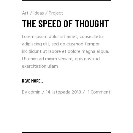
dźwiękowych
Art
/
Ideas
/
Project
THE SPEED OF THOUGHT
Lorem ipsum dolor sit amet, consectetur
adipiscing elit, sed do eiusmod tempor
incididunt ut labore et dolore magna aliqua.
Ut enim ad minim veniam, quis nostrud
exercitation ullam
READ MORE
_
By
admin
14 listopada 2018
1 Comment