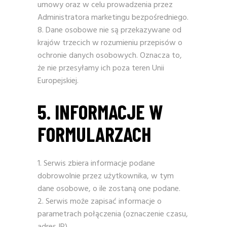
umowy oraz w celu prowadzenia przez
Administratora marketingu bezpośredniego.
Dane osobowe nie są przekazywane od
krajów trzecich w rozumieniu przepisów o
ochronie danych osobowych. Oznacza to,
że nie przesyłamy ich poza teren Unii
Europejskiej.
5. INFORMACJE W
FORMULARZACH
Serwis zbiera informacje podane
dobrowolnie przez użytkownika, w tym
dane osobowe, o ile zostaną one podane.
Serwis może zapisać informacje o
parametrach połączenia (oznaczenie czasu,