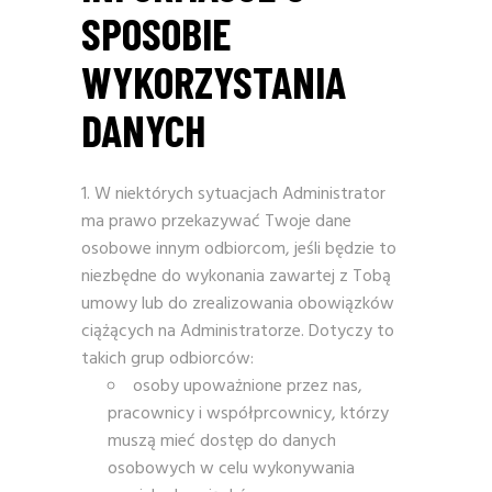
SPOSOBIE
WYKORZYSTANIA
DANYCH
W niektórych sytuacjach Administrator
ma prawo przekazywać Twoje dane
osobowe innym odbiorcom, jeśli będzie to
niezbędne do wykonania zawartej z Tobą
umowy lub do zrealizowania obowiązków
ciążących na Administratorze. Dotyczy to
takich grup odbiorców:
osoby upoważnione przez nas,
pracownicy i współprcownicy, którzy
muszą mieć dostęp do danych
osobowych w celu wykonywania