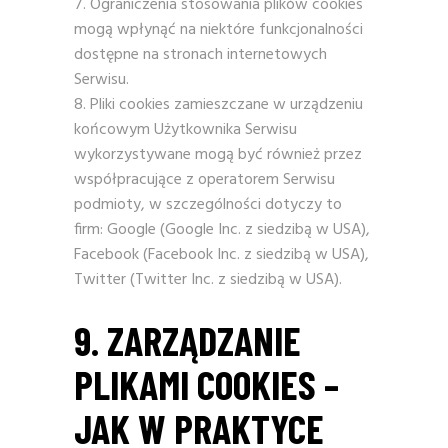
Ograniczenia stosowania plików cookies
mogą wpłynąć na niektóre funkcjonalności
dostępne na stronach internetowych
Serwisu.
Pliki cookies zamieszczane w urządzeniu
końcowym Użytkownika Serwisu
wykorzystywane mogą być również przez
współpracujące z operatorem Serwisu
podmioty, w szczególności dotyczy to
firm: Google (Google Inc. z siedzibą w USA),
Facebook (Facebook Inc. z siedzibą w USA),
Twitter (Twitter Inc. z siedzibą w USA).
9. ZARZĄDZANIE
PLIKAMI COOKIES –
JAK W PRAKTYCE