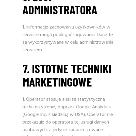
ADMINISTRATORA
Informacje zachowaniu użytkowników w
serwisie mogą podlegać logowaniu. Dane te
są wykorzystywane w celu administrowania
serwisem.
7. ISTOTNE TECHNIKI
MARKETINGOWE
Operator stosuje analizę statystyczną
ruchu na stronie, poprzez Google Analytics
(Google Inc. z siedzibą w USA). Operator nie
przekazuje do operatora tej usługi danych
osobowych, a jedynie zanonimizowane