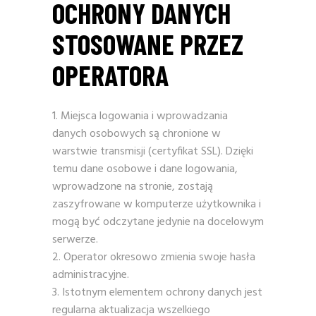
OCHRONY DANYCH
STOSOWANE PRZEZ
OPERATORA
Miejsca logowania i wprowadzania
danych osobowych są chronione w
warstwie transmisji (certyfikat SSL). Dzięki
temu dane osobowe i dane logowania,
wprowadzone na stronie, zostają
zaszyfrowane w komputerze użytkownika i
mogą być odczytane jedynie na docelowym
serwerze.
Operator okresowo zmienia swoje hasła
administracyjne.
Istotnym elementem ochrony danych jest
regularna aktualizacja wszelkiego